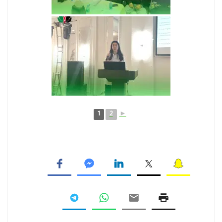
1
2
►