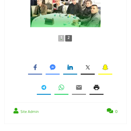
1
2
0
Site Admin