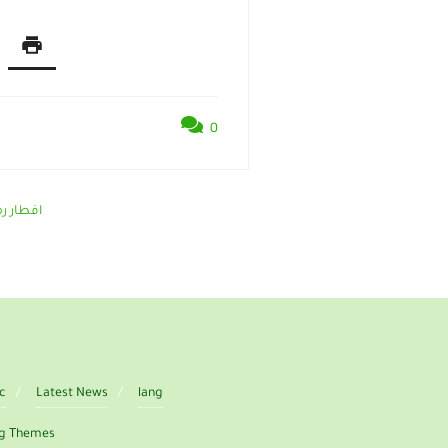
0
افطار رمض
ic
Latest News
lang
rg Themes