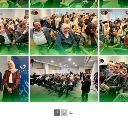
1
2
►