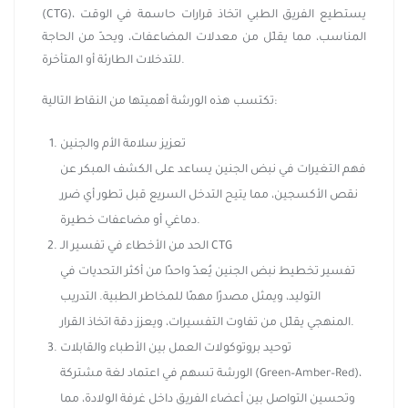
(CTG)، يستطيع الفريق الطبي اتخاذ قرارات حاسمة في الوقت
المناسب، مما يقلّل من معدلات المضاعفات، ويحدّ من الحاجة
للتدخلات الطارئة أو المتأخرة.
تكتسب هذه الورشة أهميتها من النقاط التالية:
تعزيز سلامة الأم والجنين
فهم التغيرات في نبض الجنين يساعد على الكشف المبكر عن
نقص الأكسجين، مما يتيح التدخل السريع قبل تطور أي ضرر
دماغي أو مضاعفات خطيرة.
الحد من الأخطاء في تفسير الـ CTG
تفسير تخطيط نبض الجنين يُعدّ واحدًا من أكثر التحديات في
التوليد، ويمثل مصدرًا مهمًا للمخاطر الطبية. التدريب
المنهجي يقلّل من تفاوت التفسيرات، ويعزز دقة اتخاذ القرار.
توحيد بروتوكولات العمل بين الأطباء والقابلات
الورشة تسهم في اعتماد لغة مشتركة (Green–Amber–Red)،
وتحسين التواصل بين أعضاء الفريق داخل غرفة الولادة، مما